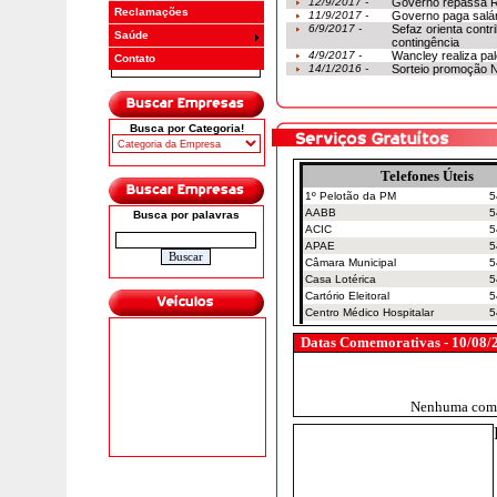
12/9/2017 -
Governo repassa R
Reclamações
11/9/2017 -
Governo paga salár
6/9/2017 -
Sefaz orienta contr
Saúde
contingência
4/9/2017 -
Wancley realiza p
Contato
14/1/2016 -
Sorteio promoção N
Busca por Categoria!
Busca por palavras
Datas Comemorativas - 10/08/20
Nenhuma comem