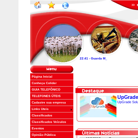
2
2
:
4
1
-
G
u
a
r
d
a
M
i
r
i
m
a
p
r
e
s
e
n
_
Página Inicial
Conheça Colider
GUIA TELEFÔNICO
TELEFONES ÚTEIS
UpGrade
UpGrade Solu
Cadastre sua empresa
Links Uteis
Classificados
Classificados Veículos
Eventos
Opinião Pública